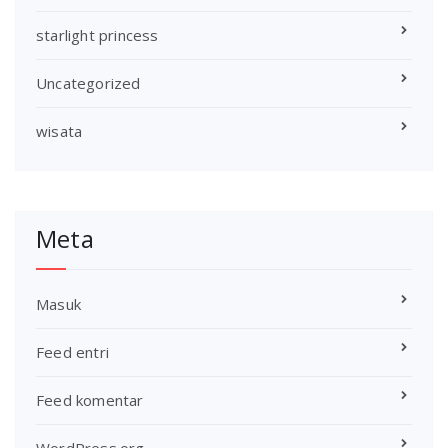
starlight princess
Uncategorized
wisata
Meta
Masuk
Feed entri
Feed komentar
WordPress.org