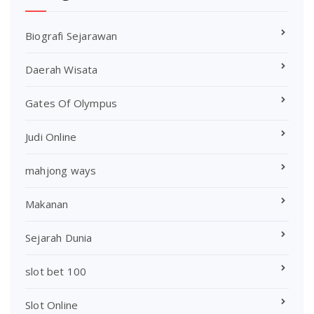
Biografi Sejarawan
Daerah Wisata
Gates Of Olympus
Judi Online
mahjong ways
Makanan
Sejarah Dunia
slot bet 100
Slot Online