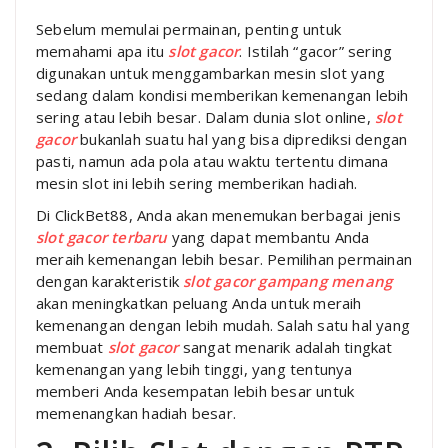
Sebelum memulai permainan, penting untuk
memahami apa itu
slot gacor
. Istilah “gacor” sering
digunakan untuk menggambarkan mesin slot yang
sedang dalam kondisi memberikan kemenangan lebih
sering atau lebih besar. Dalam dunia slot online,
slot
gacor
bukanlah suatu hal yang bisa diprediksi dengan
pasti, namun ada pola atau waktu tertentu dimana
mesin slot ini lebih sering memberikan hadiah.
Di ClickBet88, Anda akan menemukan berbagai jenis
slot gacor terbaru
yang dapat membantu Anda
meraih kemenangan lebih besar. Pemilihan permainan
dengan karakteristik
slot gacor gampang menang
akan meningkatkan peluang Anda untuk meraih
kemenangan dengan lebih mudah. Salah satu hal yang
membuat
slot gacor
sangat menarik adalah tingkat
kemenangan yang lebih tinggi, yang tentunya
memberi Anda kesempatan lebih besar untuk
memenangkan hadiah besar.