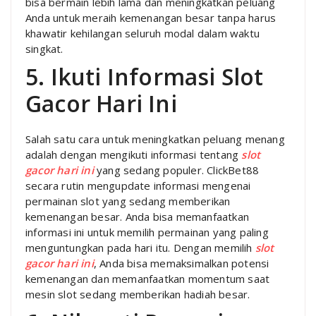
bisa bermain lebih lama dan meningkatkan peluang
Anda untuk meraih kemenangan besar tanpa harus
khawatir kehilangan seluruh modal dalam waktu
singkat.
5. Ikuti Informasi Slot
Gacor Hari Ini
Salah satu cara untuk meningkatkan peluang menang
adalah dengan mengikuti informasi tentang
slot
gacor hari ini
yang sedang populer. ClickBet88
secara rutin mengupdate informasi mengenai
permainan slot yang sedang memberikan
kemenangan besar. Anda bisa memanfaatkan
informasi ini untuk memilih permainan yang paling
menguntungkan pada hari itu. Dengan memilih
slot
gacor hari ini
, Anda bisa memaksimalkan potensi
kemenangan dan memanfaatkan momentum saat
mesin slot sedang memberikan hadiah besar.