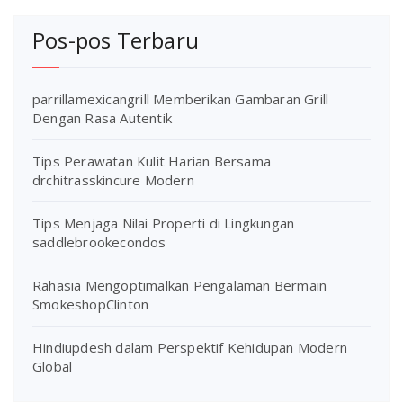
Pos-pos Terbaru
parrillamexicangrill Memberikan Gambaran Grill
Dengan Rasa Autentik
Tips Perawatan Kulit Harian Bersama
drchitrasskincure Modern
Tips Menjaga Nilai Properti di Lingkungan
saddlebrookecondos
Rahasia Mengoptimalkan Pengalaman Bermain
SmokeshopClinton
Hindiupdesh dalam Perspektif Kehidupan Modern
Global