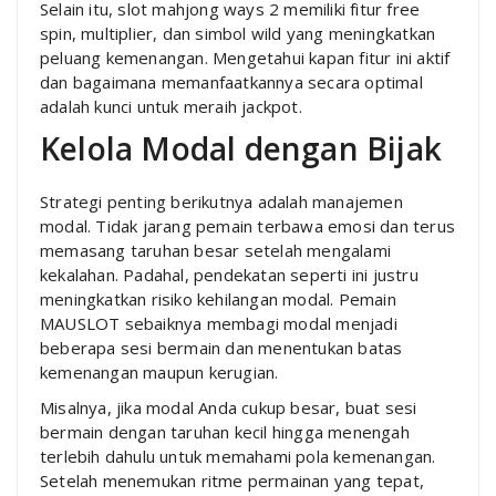
Selain itu, slot mahjong ways 2 memiliki fitur free
spin, multiplier, dan simbol wild yang meningkatkan
peluang kemenangan. Mengetahui kapan fitur ini aktif
dan bagaimana memanfaatkannya secara optimal
adalah kunci untuk meraih jackpot.
Kelola Modal dengan Bijak
Strategi penting berikutnya adalah manajemen
modal. Tidak jarang pemain terbawa emosi dan terus
memasang taruhan besar setelah mengalami
kekalahan. Padahal, pendekatan seperti ini justru
meningkatkan risiko kehilangan modal. Pemain
MAUSLOT sebaiknya membagi modal menjadi
beberapa sesi bermain dan menentukan batas
kemenangan maupun kerugian.
Misalnya, jika modal Anda cukup besar, buat sesi
bermain dengan taruhan kecil hingga menengah
terlebih dahulu untuk memahami pola kemenangan.
Setelah menemukan ritme permainan yang tepat,