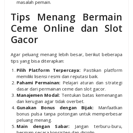
masalah pemain.
Tips Menang Bermain
Ceme Online dan Slot
Gacor
Agar peluang menang lebih besar, berikut beberapa
tips yang bisa diterapkan:
Pilih Platform Terpercaya:
Pastikan platform
memiliki lisensi resmi dan reputasi baik.
Pahami Permainan:
Pelajari aturan dan strategi
dasar dari permainan ceme dan slot gacor.
Manajemen Modal:
Tentukan batas kemenangan
dan kerugian agar tidak overbet.
Gunakan Bonus dengan Bijak:
Manfaatkan
bonus pulsa tanpa potongan untuk memperbesar
peluang menang.
Main dengan Sabar:
Jangan terburu-buru,
bermain secara konsisten dan disiplin.