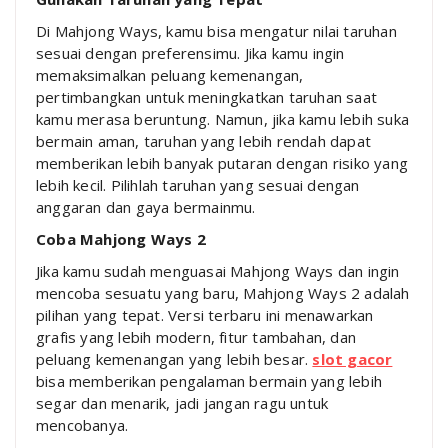
Di Mahjong Ways, kamu bisa mengatur nilai taruhan
sesuai dengan preferensimu. Jika kamu ingin
memaksimalkan peluang kemenangan,
pertimbangkan untuk meningkatkan taruhan saat
kamu merasa beruntung. Namun, jika kamu lebih suka
bermain aman, taruhan yang lebih rendah dapat
memberikan lebih banyak putaran dengan risiko yang
lebih kecil. Pilihlah taruhan yang sesuai dengan
anggaran dan gaya bermainmu.
Coba Mahjong Ways 2
Jika kamu sudah menguasai Mahjong Ways dan ingin
mencoba sesuatu yang baru, Mahjong Ways 2 adalah
pilihan yang tepat. Versi terbaru ini menawarkan
grafis yang lebih modern, fitur tambahan, dan
peluang kemenangan yang lebih besar.
slot gacor
bisa memberikan pengalaman bermain yang lebih
segar dan menarik, jadi jangan ragu untuk
mencobanya.