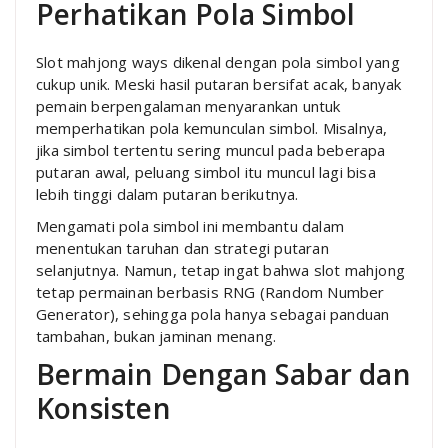
Perhatikan Pola Simbol
Slot mahjong ways dikenal dengan pola simbol yang
cukup unik. Meski hasil putaran bersifat acak, banyak
pemain berpengalaman menyarankan untuk
memperhatikan pola kemunculan simbol. Misalnya,
jika simbol tertentu sering muncul pada beberapa
putaran awal, peluang simbol itu muncul lagi bisa
lebih tinggi dalam putaran berikutnya.
Mengamati pola simbol ini membantu dalam
menentukan taruhan dan strategi putaran
selanjutnya. Namun, tetap ingat bahwa slot mahjong
tetap permainan berbasis RNG (Random Number
Generator), sehingga pola hanya sebagai panduan
tambahan, bukan jaminan menang.
Bermain Dengan Sabar dan
Konsisten