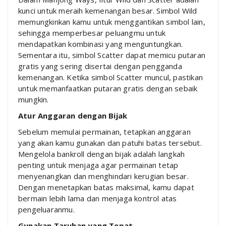
kunci untuk meraih kemenangan besar. Simbol Wild
memungkinkan kamu untuk menggantikan simbol lain,
sehingga memperbesar peluangmu untuk
mendapatkan kombinasi yang menguntungkan.
Sementara itu, simbol Scatter dapat memicu putaran
gratis yang sering disertai dengan pengganda
kemenangan. Ketika simbol Scatter muncul, pastikan
untuk memanfaatkan putaran gratis dengan sebaik
mungkin.
Atur Anggaran dengan Bijak
Sebelum memulai permainan, tetapkan anggaran
yang akan kamu gunakan dan patuhi batas tersebut.
Mengelola bankroll dengan bijak adalah langkah
penting untuk menjaga agar permainan tetap
menyenangkan dan menghindari kerugian besar.
Dengan menetapkan batas maksimal, kamu dapat
bermain lebih lama dan menjaga kontrol atas
pengeluaranmu.
Gunakan Taruhan yang Tepat