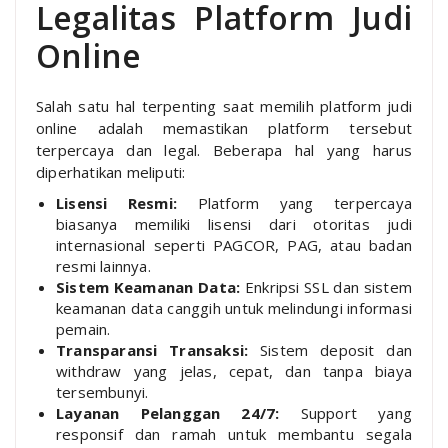
Legalitas Platform Judi
Online
Salah satu hal terpenting saat memilih platform judi
online adalah memastikan platform tersebut
terpercaya dan legal. Beberapa hal yang harus
diperhatikan meliputi:
Lisensi Resmi:
Platform yang terpercaya
biasanya memiliki lisensi dari otoritas judi
internasional seperti PAGCOR, PAG, atau badan
resmi lainnya.
Sistem Keamanan Data:
Enkripsi SSL dan sistem
keamanan data canggih untuk melindungi informasi
pemain.
Transparansi Transaksi:
Sistem deposit dan
withdraw yang jelas, cepat, dan tanpa biaya
tersembunyi.
Layanan Pelanggan 24/7:
Support yang
responsif dan ramah untuk membantu segala