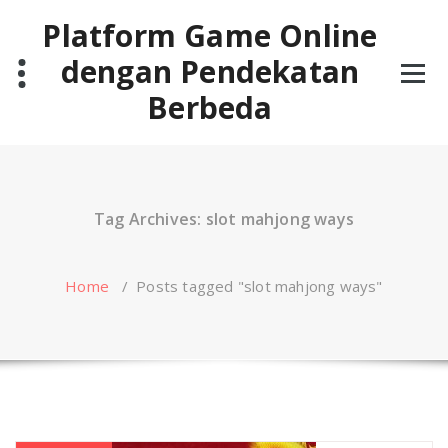
Skip
Platform Game Online
to
content
dengan Pendekatan
Berbeda
Tag Archives: slot mahjong ways
Home
/
Posts tagged "slot mahjong ways"