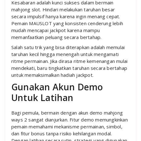
Kesabaran adalah kunci sukses dalam bermain
mahjong slot. Hindari melakukan taruhan besar
secara impulsif hanya karena ingin menang cepat.
Pemain MAUSLOT yang konsisten cenderung lebih
mudah mencapai jackpot karena mampu
memanfaatkan peluang secara bertahap.
Salah satu trik yang bisa diterapkan adalah memulai
taruhan kecil hingga menengah untuk mengamati
ritme permainan. Jika dirasa ritme kemenangan mulai
mendekati, baru tingkatkan taruhan secara bertahap
untuk memaksimalkan hadiah jackpot.
Gunakan Akun Demo
Untuk Latihan
Bagi pemula, bermain dengan akun demo mahjong
ways 2 sangat dianjurkan. Fitur demo memungkinkan
pemain memahami mekanisme permainan, simbol,
dan fitur bonus tanpa risiko kehilangan modal.
Dengan latihan secara rutin, strategi yang digunakan