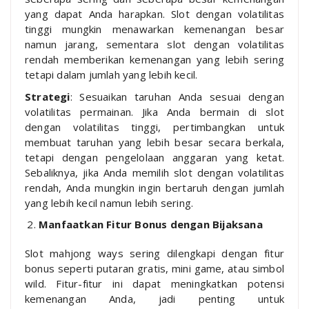
yang dapat Anda harapkan. Slot dengan volatilitas
tinggi mungkin menawarkan kemenangan besar
namun jarang, sementara slot dengan volatilitas
rendah memberikan kemenangan yang lebih sering
tetapi dalam jumlah yang lebih kecil.
Strategi
: Sesuaikan taruhan Anda sesuai dengan
volatilitas permainan. Jika Anda bermain di slot
dengan volatilitas tinggi, pertimbangkan untuk
membuat taruhan yang lebih besar secara berkala,
tetapi dengan pengelolaan anggaran yang ketat.
Sebaliknya, jika Anda memilih slot dengan volatilitas
rendah, Anda mungkin ingin bertaruh dengan jumlah
yang lebih kecil namun lebih sering.
Manfaatkan Fitur Bonus dengan Bijaksana
Slot mahjong ways sering dilengkapi dengan fitur
bonus seperti putaran gratis, mini game, atau simbol
wild. Fitur-fitur ini dapat meningkatkan potensi
kemenangan Anda, jadi penting untuk