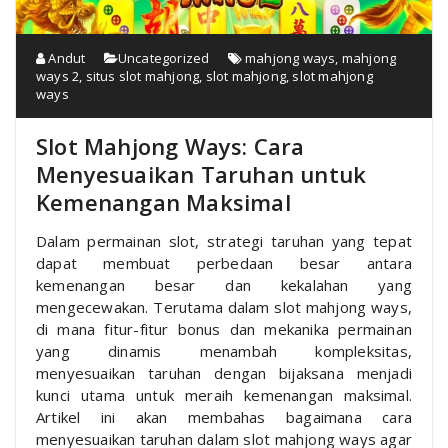
Andut
Uncategorized
mahjong ways
,
mahjong
ways 2
,
situs slot mahjong
,
slot mahjong
,
slot mahjong
ways
Slot Mahjong Ways: Cara
Menyesuaikan Taruhan untuk
Kemenangan Maksimal
Dalam permainan slot, strategi taruhan yang tepat
dapat membuat perbedaan besar antara
kemenangan besar dan kekalahan yang
mengecewakan. Terutama dalam slot mahjong ways,
di mana fitur-fitur bonus dan mekanika permainan
yang dinamis menambah kompleksitas,
menyesuaikan taruhan dengan bijaksana menjadi
kunci utama untuk meraih kemenangan maksimal.
Artikel ini akan membahas bagaimana cara
menyesuaikan taruhan dalam slot mahjong ways agar