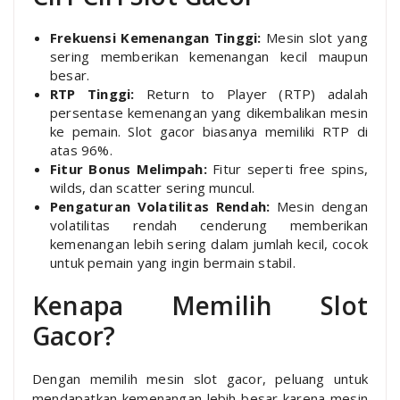
Frekuensi Kemenangan Tinggi:
Mesin slot yang
sering memberikan kemenangan kecil maupun
besar.
RTP Tinggi:
Return to Player (RTP) adalah
persentase kemenangan yang dikembalikan mesin
ke pemain. Slot gacor biasanya memiliki RTP di
atas 96%.
Fitur Bonus Melimpah:
Fitur seperti free spins,
wilds, dan scatter sering muncul.
Pengaturan Volatilitas Rendah:
Mesin dengan
volatilitas rendah cenderung memberikan
kemenangan lebih sering dalam jumlah kecil, cocok
untuk pemain yang ingin bermain stabil.
Kenapa Memilih Slot
Gacor?
Dengan memilih mesin slot gacor, peluang untuk
mendapatkan kemenangan lebih besar karena mesin