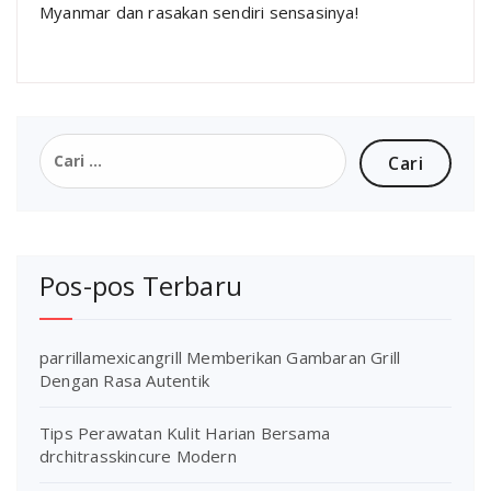
Myanmar dan rasakan sendiri sensasinya!
Cari
untuk:
Pos-pos Terbaru
parrillamexicangrill Memberikan Gambaran Grill
Dengan Rasa Autentik
Tips Perawatan Kulit Harian Bersama
drchitrasskincure Modern