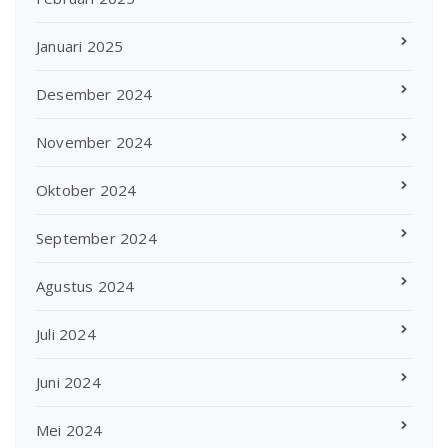
Januari 2025
Desember 2024
November 2024
Oktober 2024
September 2024
Agustus 2024
Juli 2024
Juni 2024
Mei 2024