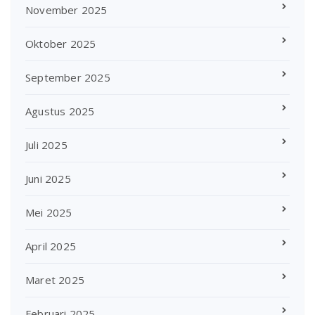
November 2025
Oktober 2025
September 2025
Agustus 2025
Juli 2025
Juni 2025
Mei 2025
April 2025
Maret 2025
Februari 2025