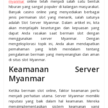
myanmar
online telah menjadi salah satu bentuk
hiburan yang sangat populer di kalangan masyarakat.
Banyak casino online yang menyediakan berbagai
jenis permainan slot yang menarik, salah satunya
adalah Slot Server Myanmar. Dalam artikel ini, kita
akan menjelajahi keuntungan dan kepuasan yang
dapat Anda rasakan saat bermain slot dengan
menggunakan server Myanmar. Dengan
mengeksplorasi topik ini, Anda akan mendapatkan
pemahaman yang lebih mendalam tentang
pengalaman bermain yang menyenangkan dan aman
di situs slot Myanmar.
Keamanan Server
Myanmar
Ketika bermain slot online, faktor keamanan perlu
menjadi perhatian utama. Server Myanmar memiliki
reputasi yang baik dalam hal keamanan. Mereka
mengimplementasikan sistem keamanan yang