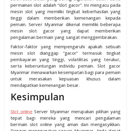
permainan slot adalah “slot gacor”. Ini mengacu pada
mesin slot yang memiliki tingkat keberhasilan yang
tinggi dalam memberikan kemenangan kepada
pemain. Server Myanmar dikenal memiliki beberapa
mesin slot gacor yang dapat memberikan
pengalaman bermain yang sangat menggembirakan.
Faktor-faktor yang mempengaruhi apakah sebuah
mesin slot dianggap “gacor” termasuk tingkat
pembayaran yang tinggi, volatilitas yang terukur,
serta keberuntungan individu pemain. Slot gacor
Myanmar menawarkan kesempatan bagi para pemain
untuk merasakan kepuasan khusus dalam
mendapatkan kemenangan besar.
Kesimpulan
Slot online
Server Myanmar merupakan pilihan yang
tepat bagi mereka yang mencari pengalaman
bermain slot online yang aman dan mengasyikkan.
Dengan menggunakan server Myanmar, Anda dapat