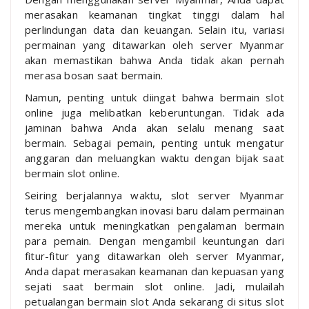
merasakan keamanan tingkat tinggi dalam hal
perlindungan data dan keuangan. Selain itu, variasi
permainan yang ditawarkan oleh server Myanmar
akan memastikan bahwa Anda tidak akan pernah
merasa bosan saat bermain.
Namun, penting untuk diingat bahwa bermain slot
online juga melibatkan keberuntungan. Tidak ada
jaminan bahwa Anda akan selalu menang saat
bermain. Sebagai pemain, penting untuk mengatur
anggaran dan meluangkan waktu dengan bijak saat
bermain slot online.
Seiring berjalannya waktu, slot server Myanmar
terus mengembangkan inovasi baru dalam permainan
mereka untuk meningkatkan pengalaman bermain
para pemain. Dengan mengambil keuntungan dari
fitur-fitur yang ditawarkan oleh server Myanmar,
Anda dapat merasakan keamanan dan kepuasan yang
sejati saat bermain slot online. Jadi, mulailah
petualangan bermain slot Anda sekarang di situs slot