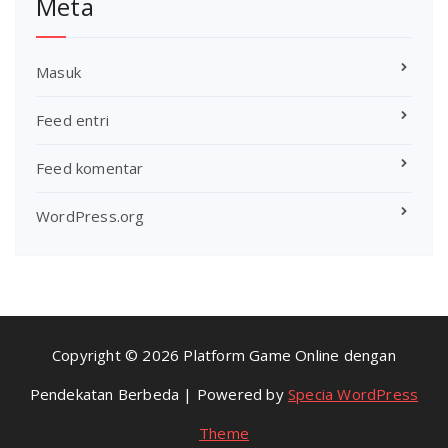
Meta
Masuk
Feed entri
Feed komentar
WordPress.org
Copyright © 2026 Platform Game Online dengan
Pendekatan Berbeda | Powered by
Specia WordPress
Theme