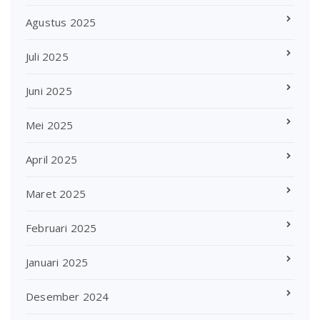
Agustus 2025
Juli 2025
Juni 2025
Mei 2025
April 2025
Maret 2025
Februari 2025
Januari 2025
Desember 2024