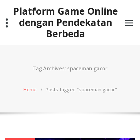
Skip
Platform Game Online
to
content
dengan Pendekatan
Berbeda
Tag Archives: spaceman gacor
Home
/
Posts tagged "spaceman gacor"