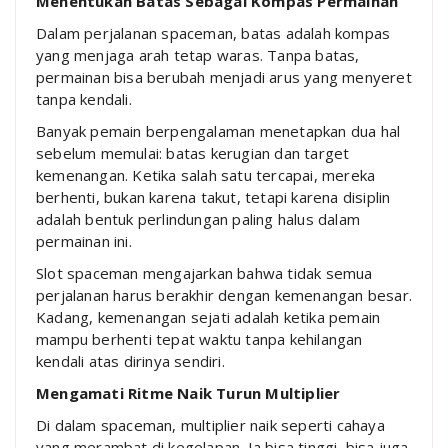
Menentukan Batas Sebagai Kompas Permainan
Dalam perjalanan spaceman, batas adalah kompas
yang menjaga arah tetap waras. Tanpa batas,
permainan bisa berubah menjadi arus yang menyeret
tanpa kendali.
Banyak pemain berpengalaman menetapkan dua hal
sebelum memulai: batas kerugian dan target
kemenangan. Ketika salah satu tercapai, mereka
berhenti, bukan karena takut, tetapi karena disiplin
adalah bentuk perlindungan paling halus dalam
permainan ini.
Slot spaceman mengajarkan bahwa tidak semua
perjalanan harus berakhir dengan kemenangan besar.
Kadang, kemenangan sejati adalah ketika pemain
mampu berhenti tepat waktu tanpa kehilangan
kendali atas dirinya sendiri.
Mengamati Ritme Naik Turun Multiplier
Di dalam spaceman, multiplier naik seperti cahaya
yang merambat di kegelapan. Ia bisa tinggi, bisa juga