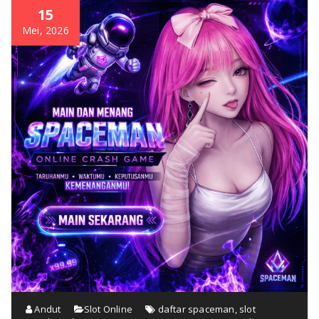
15
Mei, 2026
Andut
Slot Online
daftar spaceman
,
slot