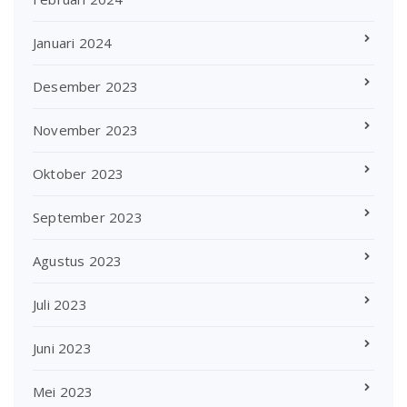
Januari 2024
Desember 2023
November 2023
Oktober 2023
September 2023
Agustus 2023
Juli 2023
Juni 2023
Mei 2023