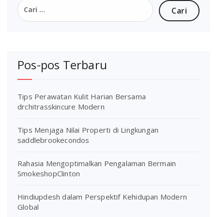
Cari
untuk:
Pos-pos Terbaru
Tips Perawatan Kulit Harian Bersama
drchitrasskincure Modern
Tips Menjaga Nilai Properti di Lingkungan
saddlebrookecondos
Rahasia Mengoptimalkan Pengalaman Bermain
SmokeshopClinton
Hindiupdesh dalam Perspektif Kehidupan Modern
Global