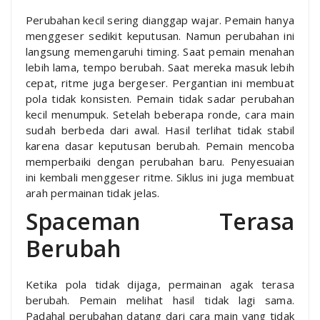
Perubahan kecil sering dianggap wajar. Pemain hanya
menggeser sedikit keputusan. Namun perubahan ini
langsung memengaruhi timing. Saat pemain menahan
lebih lama, tempo berubah. Saat mereka masuk lebih
cepat, ritme juga bergeser. Pergantian ini membuat
pola tidak konsisten. Pemain tidak sadar perubahan
kecil menumpuk. Setelah beberapa ronde, cara main
sudah berbeda dari awal. Hasil terlihat tidak stabil
karena dasar keputusan berubah. Pemain mencoba
memperbaiki dengan perubahan baru. Penyesuaian
ini kembali menggeser ritme. Siklus ini juga membuat
arah permainan tidak jelas.
Spaceman Terasa
Berubah
Ketika pola tidak dijaga, permainan agak terasa
berubah. Pemain melihat hasil tidak lagi sama.
Padahal perubahan datang dari cara main yang tidak