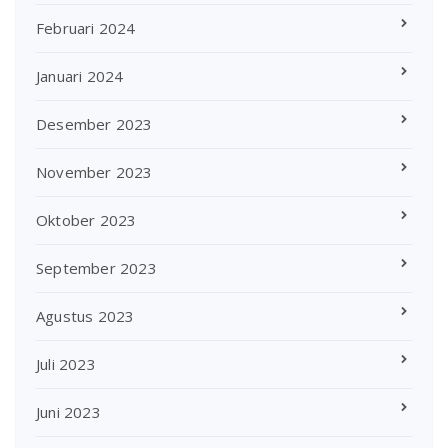
Februari 2024
Januari 2024
Desember 2023
November 2023
Oktober 2023
September 2023
Agustus 2023
Juli 2023
Juni 2023