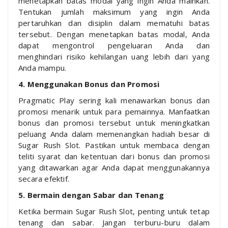
menetapkan batas modal yang ingin Anda mainkan.
Tentukan jumlah maksimum yang ingin Anda
pertaruhkan dan disiplin dalam mematuhi batas
tersebut. Dengan menetapkan batas modal, Anda
dapat mengontrol pengeluaran Anda dan
menghindari risiko kehilangan uang lebih dari yang
Anda mampu.
4. Menggunakan Bonus dan Promosi
Pragmatic Play sering kali menawarkan bonus dan
promosi menarik untuk para pemainnya. Manfaatkan
bonus dan promosi tersebut untuk meningkatkan
peluang Anda dalam memenangkan hadiah besar di
Sugar Rush Slot. Pastikan untuk membaca dengan
teliti syarat dan ketentuan dari bonus dan promosi
yang ditawarkan agar Anda dapat menggunakannya
secara efektif.
5. Bermain dengan Sabar dan Tenang
Ketika bermain Sugar Rush Slot, penting untuk tetap
tenang dan sabar. Jangan terburu-buru dalam