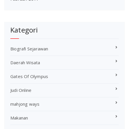
Kategori
Biografi Sejarawan
Daerah Wisata
Gates Of Olympus
Judi Online
mahjong ways
Makanan