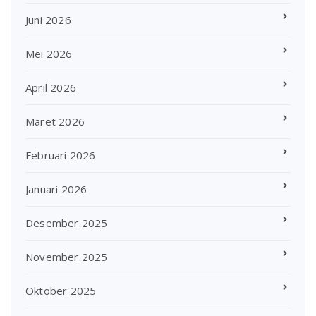
Juni 2026
Mei 2026
April 2026
Maret 2026
Februari 2026
Januari 2026
Desember 2025
November 2025
Oktober 2025