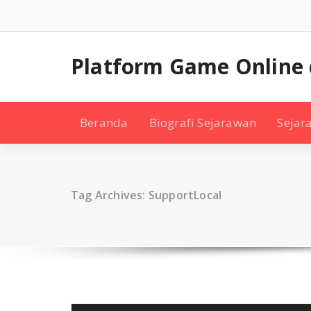
Skip
to
content
Platform Game Online
Beranda
Biografi Sejarawan
Sejar
Tag Archives: SupportLocal