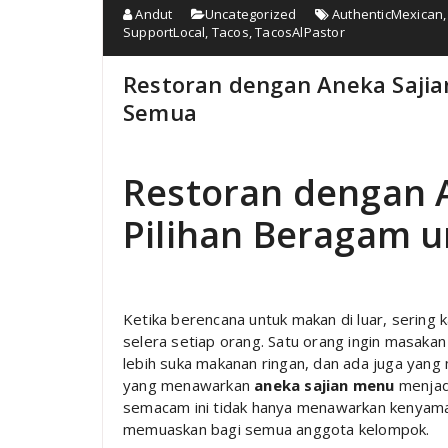
Andut
Uncategorized
AuthenticMexican
SupportLocal
,
Tacos
,
TacosAlPastor
Restoran dengan Aneka Sajia
Semua
Restoran dengan 
Pilihan Beragam 
Ketika berencana untuk makan di luar, sering
selera setiap orang. Satu orang ingin masakan
lebih suka makanan ringan, dan ada juga yang 
yang menawarkan
aneka sajian menu
menjadi
semacam ini tidak hanya menawarkan kenyama
memuaskan bagi semua anggota kelompok.