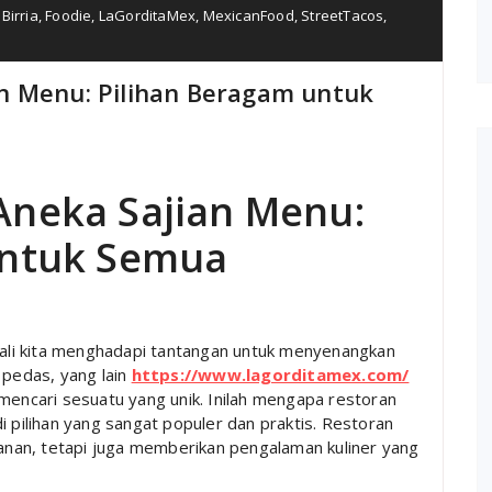
,
Birria
,
Foodie
,
LaGorditaMex
,
MexicanFood
,
StreetTacos
,
n Menu: Pilihan Beragam untuk
Aneka Sajian Menu:
untuk Semua
 kali kita menghadapi tantangan untuk menyenangkan
 pedas, yang lain
https://www.lagorditamex.com/
mencari sesuatu yang unik. Inilah mengapa restoran
 pilihan yang sangat populer dan praktis. Restoran
nan, tetapi juga memberikan pengalaman kuliner yang