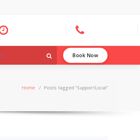
Book Now
Home
/
Posts tagged "SupportLocal"