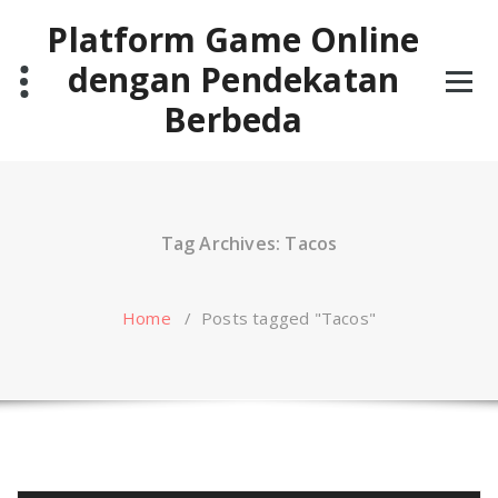
Skip
Platform Game Online
to
content
dengan Pendekatan
Berbeda
Tag Archives: Tacos
Home
/
Posts tagged "Tacos"