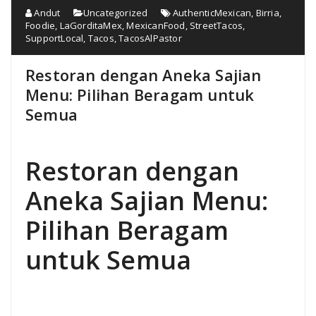
Andut
Uncategorized
AuthenticMexican
,
Birria
,
Foodie
,
LaGorditaMex
,
MexicanFood
,
StreetTacos
,
SupportLocal
,
Tacos
,
TacosAlPastor
Restoran dengan Aneka Sajian
Menu: Pilihan Beragam untuk
Semua
Restoran dengan
Aneka Sajian Menu:
Pilihan Beragam
untuk Semua