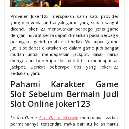
Provider Joker123 merupakan salah satu provider
yang menyediakan banyak game yang sudah sangat
dikenal. Joker123 menawarkan berbagai jenis game
dengan inovatif serta dapat dimainkan pada berbagai
perangkat gadet (mobile-friendly). Walaupun game
judi slot dapat dikatakan ke dalam game judi sangat
mudah untuk mendapatkan jackpot, kalian harus
mengetahui beberapa tips untuk bisa mendapatkan
jackpot. Berikut beberapa tips yang Joker123
sediakan, yaitu :
Pahami Karakter Game
Slot Sebelum Bermain Judi
Slot Online Joker123
Setiap Game
Slot Gacor Maxwin
mempunyai variasi
permainannya tersendiri, maka dari itu kalian harus