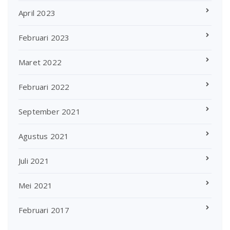
April 2023
Februari 2023
Maret 2022
Februari 2022
September 2021
Agustus 2021
Juli 2021
Mei 2021
Februari 2017