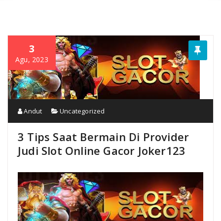
3
Agu, 2023
Andut
Uncategorized
3 Tips Saat Bermain Di Provider
Judi Slot Online Gacor Joker123