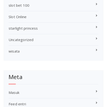
slot bet 100
Slot Online
starlight princess
Uncategorized
wisata
Meta
Masuk
Feed entri