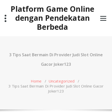
Skip
Platform Game Online
to
content
dengan Pendekatan
Berbeda
3 Tips Saat Bermain Di Provider Judi Slot Online
Gacor Joker123
Home
/
Uncategorized
/
3 Tips Saat Bermain Di Provider Judi Slot Online Gacor
Joker123