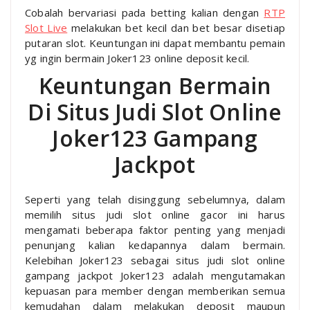
Cobalah bervariasi pada betting kalian dengan
RTP
Slot Live
melakukan bet kecil dan bet besar disetiap
putaran slot. Keuntungan ini dapat membantu pemain
yg ingin bermain Joker123 online deposit kecil.
Keuntungan Bermain
Di Situs Judi Slot Online
Joker123 Gampang
Jackpot
Seperti yang telah disinggung sebelumnya, dalam
memilih situs judi slot online gacor ini harus
mengamati beberapa faktor penting yang menjadi
penunjang kalian kedapannya dalam bermain.
Kelebihan Joker123 sebagai situs judi slot online
gampang jackpot Joker123 adalah mengutamakan
kepuasan para member dengan memberikan semua
kemudahan dalam melakukan deposit maupun