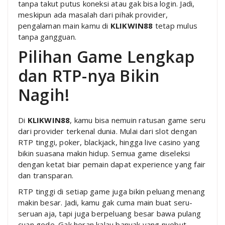
tanpa takut putus koneksi atau gak bisa login. Jadi,
meskipun ada masalah dari pihak provider,
pengalaman main kamu di
KLIKWIN88
tetap mulus
tanpa gangguan.
Pilihan Game Lengkap
dan RTP-nya Bikin
Nagih!
Di
KLIKWIN88
, kamu bisa nemuin ratusan game seru
dari provider terkenal dunia. Mulai dari slot dengan
RTP tinggi, poker, blackjack, hingga live casino yang
bikin suasana makin hidup. Semua game diseleksi
dengan ketat biar pemain dapat experience yang fair
dan transparan.
RTP tinggi di setiap game juga bikin peluang menang
makin besar. Jadi, kamu gak cuma main buat seru-
seruan aja, tapi juga berpeluang besar bawa pulang
cuan gede. Gak heran kalau banyak yang nyebut