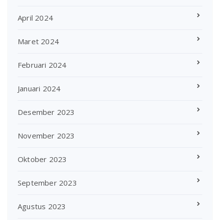
April 2024
Maret 2024
Februari 2024
Januari 2024
Desember 2023
November 2023
Oktober 2023
September 2023
Agustus 2023