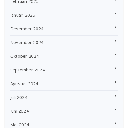
Februari 2025
Januari 2025
Desember 2024
November 2024
Oktober 2024
September 2024
Agustus 2024
Juli 2024
Juni 2024
Mei 2024