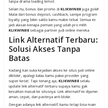
tanpa drama loading lemot.
Selain itu, bonus dan promo di
KLIKWIN88
juga gokil!
Mulai dari bonus deposit, cashback, sampe program
loyalty yang bikin saldo kamu makin tebal. Semua ini
jadi alasan kenapa pemain yang udah pro milih
KLIKWIN88
sebagai partner judi online mereka.
Link Alternatif Terbaru:
Solusi Akses Tanpa
Batas
Kadang kan suka kejadian akses ke situs judi online
diblokir, apalagi kalau kamu pakai provider yang
super ketat. Tapi tenang aja,
KLIKWIN88
selalu
update link alternatif terbaru supaya kamu gak
kesulitan masuk ke situsnya. Link alternatif ini dijamin
aman, cepat, dan pastinya anti blokir.
Dengan adanya link alternatif, kamu tetap bisa main