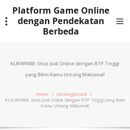
Skip
Platform Game Online
to
content
dengan Pendekatan
Berbeda
KLIKWIN88: Situs Judi Online dengan RTP Tinggi
yang Bikin Kamu Untung Maksimal!
Home
/
Uncategorized
/
KLIKWIN88: Situs Judi Online dengan RTP Tinggi yang Bikin
Kamu Untung Maksimal!