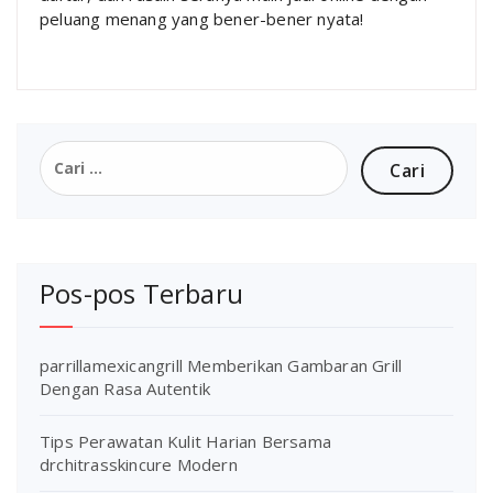
peluang menang yang bener-bener nyata!
Cari
untuk:
Pos-pos Terbaru
parrillamexicangrill Memberikan Gambaran Grill
Dengan Rasa Autentik
Tips Perawatan Kulit Harian Bersama
drchitrasskincure Modern