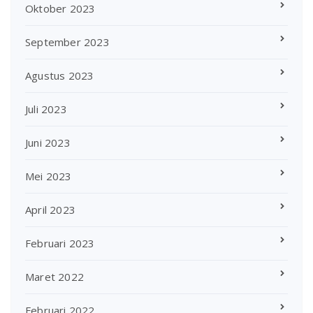
Oktober 2023
September 2023
Agustus 2023
Juli 2023
Juni 2023
Mei 2023
April 2023
Februari 2023
Maret 2022
Februari 2022