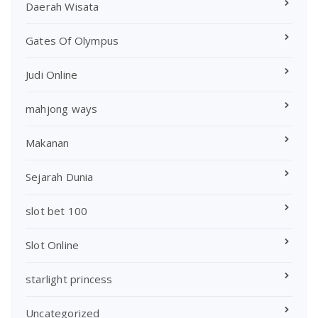
Daerah Wisata
Gates Of Olympus
Judi Online
mahjong ways
Makanan
Sejarah Dunia
slot bet 100
Slot Online
starlight princess
Uncategorized