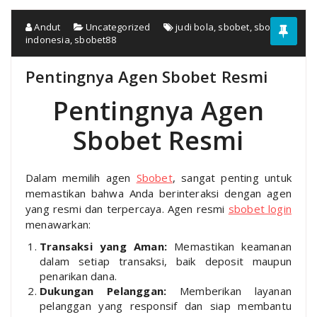
Andut
Uncategorized
judi bola
,
sbobet
,
sbobet
indonesia
,
sbobet88
Pentingnya Agen Sbobet Resmi
Pentingnya Agen
Sbobet Resmi
Dalam memilih agen
Sbobet
, sangat penting untuk
memastikan bahwa Anda berinteraksi dengan agen
yang resmi dan terpercaya. Agen resmi
sbobet login
menawarkan:
Transaksi yang Aman:
Memastikan keamanan
dalam setiap transaksi, baik deposit maupun
penarikan dana.
Dukungan Pelanggan:
Memberikan layanan
pelanggan yang responsif dan siap membantu