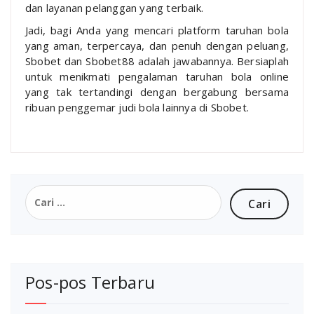
dan layanan pelanggan yang terbaik.
Jadi, bagi Anda yang mencari platform taruhan bola
yang aman, terpercaya, dan penuh dengan peluang,
Sbobet dan Sbobet88 adalah jawabannya. Bersiaplah
untuk menikmati pengalaman taruhan bola online
yang tak tertandingi dengan bergabung bersama
ribuan penggemar judi bola lainnya di Sbobet.
Cari
untuk:
Pos-pos Terbaru