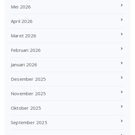
Mei 2026
April 2026
Maret 2026
Februari 2026
Januari 2026
Desember 2025
November 2025
Oktober 2025
September 2025