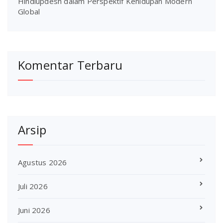
Hindiupdesh dalam Perspektif Kehidupan Modern
Global
Komentar Terbaru
Arsip
Agustus 2026
Juli 2026
Juni 2026