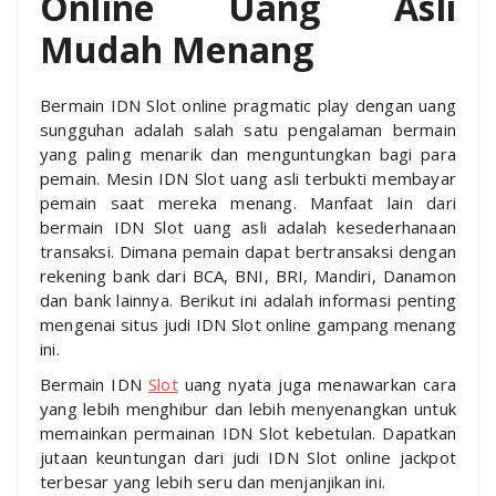
Online Uang Asli
Mudah Menang
Bermain IDN Slot online pragmatic play dengan uang
sungguhan adalah salah satu pengalaman bermain
yang paling menarik dan menguntungkan bagi para
pemain. Mesin IDN Slot uang asli terbukti membayar
pemain saat mereka menang. Manfaat lain dari
bermain IDN Slot uang asli adalah kesederhanaan
transaksi. Dimana pemain dapat bertransaksi dengan
rekening bank dari BCA, BNI, BRI, Mandiri, Danamon
dan bank lainnya. Berikut ini adalah informasi penting
mengenai situs judi IDN Slot online gampang menang
ini.
Bermain IDN
Slot
uang nyata juga menawarkan cara
yang lebih menghibur dan lebih menyenangkan untuk
memainkan permainan IDN Slot kebetulan. Dapatkan
jutaan keuntungan dari judi IDN Slot online jackpot
terbesar yang lebih seru dan menjanjikan ini.