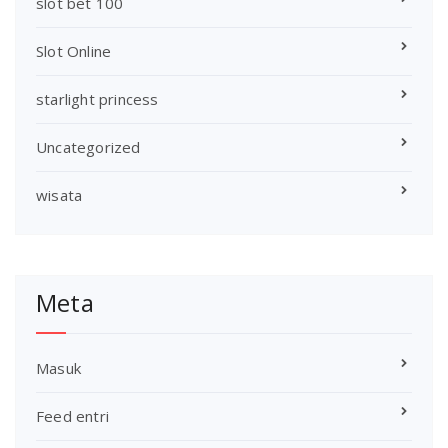
slot bet 100
Slot Online
starlight princess
Uncategorized
wisata
Meta
Masuk
Feed entri