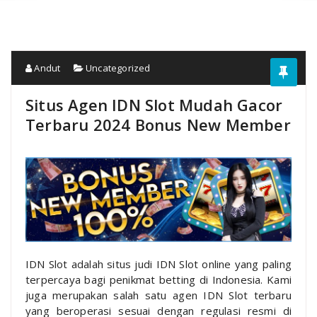
Andut
Uncategorized
Situs Agen IDN Slot Mudah Gacor
Terbaru 2024 Bonus New Member
IDN Slot adalah situs judi IDN Slot online yang paling
terpercaya bagi penikmat betting di Indonesia. Kami
juga merupakan salah satu agen IDN Slot terbaru
yang beroperasi sesuai dengan regulasi resmi di