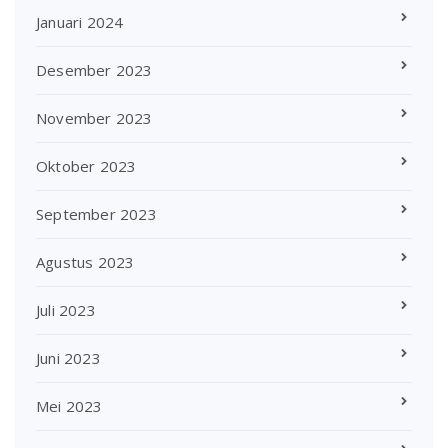
Januari 2024
Desember 2023
November 2023
Oktober 2023
September 2023
Agustus 2023
Juli 2023
Juni 2023
Mei 2023