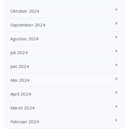
Oktober 2024
September 2024
Agustus 2024
Juli 2024
Juni 2024
Mei 2024
April 2024
Maret 2024
Februari 2024