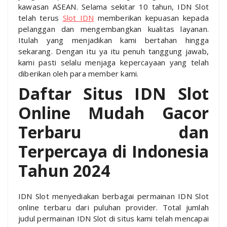
kawasan ASEAN. Selama sekitar 10 tahun, IDN Slot
telah terus
Slot IDN
memberikan kepuasan kepada
pelanggan dan mengembangkan kualitas layanan.
Itulah yang menjadikan kami bertahan hingga
sekarang. Dengan itu ya itu penuh tanggung jawab,
kami pasti selalu menjaga kepercayaan yang telah
diberikan oleh para member kami.
Daftar Situs IDN Slot
Online Mudah Gacor
Terbaru dan
Terpercaya di Indonesia
Tahun 2024
IDN Slot menyediakan berbagai permainan IDN Slot
online terbaru dari puluhan provider. Total jumlah
judul permainan IDN Slot di situs kami telah mencapai