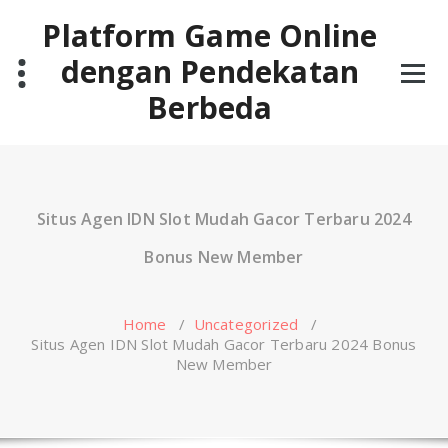
Skip
Platform Game Online
to
content
dengan Pendekatan
Berbeda
Situs Agen IDN Slot Mudah Gacor Terbaru 2024
Bonus New Member
Home
/
Uncategorized
/
Situs Agen IDN Slot Mudah Gacor Terbaru 2024 Bonus
New Member