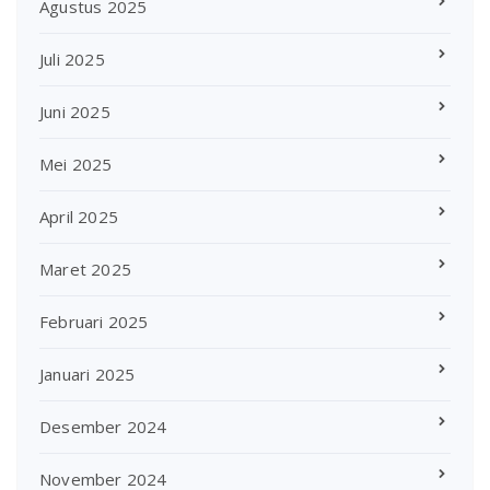
Agustus 2025
Juli 2025
Juni 2025
Mei 2025
April 2025
Maret 2025
Februari 2025
Januari 2025
Desember 2024
November 2024