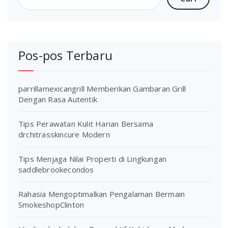
Pos-pos Terbaru
parrillamexicangrill Memberikan Gambaran Grill
Dengan Rasa Autentik
Tips Perawatan Kulit Harian Bersama
drchitrasskincure Modern
Tips Menjaga Nilai Properti di Lingkungan
saddlebrookecondos
Rahasia Mengoptimalkan Pengalaman Bermain
SmokeshopClinton