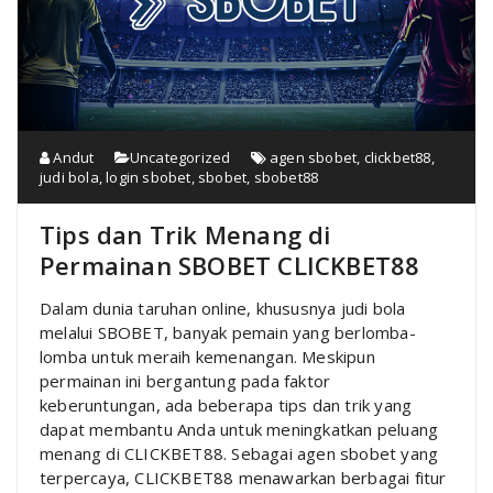
Andut
Uncategorized
agen sbobet
,
clickbet88
,
judi bola
,
login sbobet
,
sbobet
,
sbobet88
Tips dan Trik Menang di
Permainan SBOBET CLICKBET88
Dalam dunia taruhan online, khususnya judi bola
melalui SBOBET, banyak pemain yang berlomba-
lomba untuk meraih kemenangan. Meskipun
permainan ini bergantung pada faktor
keberuntungan, ada beberapa tips dan trik yang
dapat membantu Anda untuk meningkatkan peluang
menang di CLICKBET88. Sebagai agen sbobet yang
terpercaya, CLICKBET88 menawarkan berbagai fitur