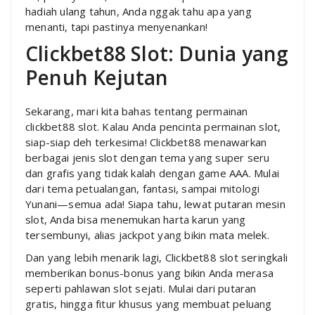
hadiah ulang tahun, Anda nggak tahu apa yang
menanti, tapi pastinya menyenankan!
Clickbet88 Slot: Dunia yang
Penuh Kejutan
Sekarang, mari kita bahas tentang permainan
clickbet88 slot. Kalau Anda pencinta permainan slot,
siap-siap deh terkesima! Clickbet88 menawarkan
berbagai jenis slot dengan tema yang super seru
dan grafis yang tidak kalah dengan game AAA. Mulai
dari tema petualangan, fantasi, sampai mitologi
Yunani—semua ada! Siapa tahu, lewat putaran mesin
slot, Anda bisa menemukan harta karun yang
tersembunyi, alias jackpot yang bikin mata melek.
Dan yang lebih menarik lagi, Clickbet88 slot seringkali
memberikan bonus-bonus yang bikin Anda merasa
seperti pahlawan slot sejati. Mulai dari putaran
gratis, hingga fitur khusus yang membuat peluang