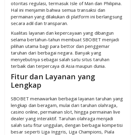
otoritas regulasi, termasuk Isle of Man dan Philipina.
Hal ini menjamin bahwa semua transaksi dan
permainan yang dilakukan di platform ini berlangsung
secara adil dan transparan.
Kualitas layanan dan kepercayaan yang dibangun
selama bertahun-tahun membuat SBOBET menjadi
pilihan utama bagi para bettor dan penggemar
taruhan dari berbagai negara. Banyak yang
menyebutnya sebagai salah satu situs taruhan
terbaik dan terpercaya di Asia maupun dunia.
Fitur dan Layanan yang
Lengkap
SBOBET menawarkan berbagai layanan taruhan yang
lengkap dan beragam, mulai dari taruhan olahraga,
casino online, permainan slot, hingga permainan live
dealer yang interaktif. Taruhan olahraga menjadi
salah satu fitur unggulan, dengan berbagai kompetisi
besar seperti Liga Inggris, Liga Champions, Piala