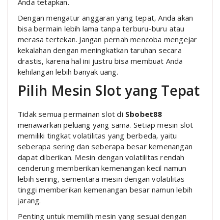
Anda tetapkan.
Dengan mengatur anggaran yang tepat, Anda akan
bisa bermain lebih lama tanpa terburu-buru atau
merasa tertekan. Jangan pernah mencoba mengejar
kekalahan dengan meningkatkan taruhan secara
drastis, karena hal ini justru bisa membuat Anda
kehilangan lebih banyak uang.
Pilih Mesin Slot yang Tepat
Tidak semua permainan slot di
Sbobet88
menawarkan peluang yang sama. Setiap mesin slot
memiliki tingkat volatilitas yang berbeda, yaitu
seberapa sering dan seberapa besar kemenangan
dapat diberikan. Mesin dengan volatilitas rendah
cenderung memberikan kemenangan kecil namun
lebih sering, sementara mesin dengan volatilitas
tinggi memberikan kemenangan besar namun lebih
jarang.
Penting untuk memilih mesin yang sesuai dengan