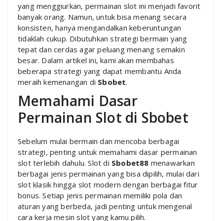
yang menggiurkan, permainan slot ini menjadi favorit
banyak orang. Namun, untuk bisa menang secara
konsisten, hanya mengandalkan keberuntungan
tidaklah cukup. Dibutuhkan strategi bermain yang
tepat dan cerdas agar peluang menang semakin
besar. Dalam artikel ini, kami akan membahas
beberapa strategi yang dapat membantu Anda
meraih kemenangan di
Sbobet
.
Memahami Dasar
Permainan Slot di Sbobet
Sebelum mulai bermain dan mencoba berbagai
strategi, penting untuk memahami dasar permainan
slot terlebih dahulu. Slot di
Sbobet88
menawarkan
berbagai jenis permainan yang bisa dipilih, mulai dari
slot klasik hingga slot modern dengan berbagai fitur
bonus. Setiap jenis permainan memiliki pola dan
aturan yang berbeda, jadi penting untuk mengenal
cara kerja mesin slot yang kamu pilih.