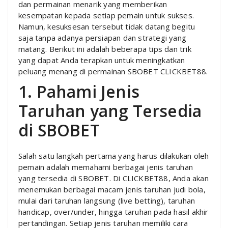
dan permainan menarik yang memberikan
kesempatan kepada setiap pemain untuk sukses.
Namun, kesuksesan tersebut tidak datang begitu
saja tanpa adanya persiapan dan strategi yang
matang. Berikut ini adalah beberapa tips dan trik
yang dapat Anda terapkan untuk meningkatkan
peluang menang di permainan SBOBET CLICKBET88.
1. Pahami Jenis
Taruhan yang Tersedia
di SBOBET
Salah satu langkah pertama yang harus dilakukan oleh
pemain adalah memahami berbagai jenis taruhan
yang tersedia di SBOBET. Di CLICKBET88, Anda akan
menemukan berbagai macam jenis taruhan judi bola,
mulai dari taruhan langsung (live betting), taruhan
handicap, over/under, hingga taruhan pada hasil akhir
pertandingan. Setiap jenis taruhan memiliki cara