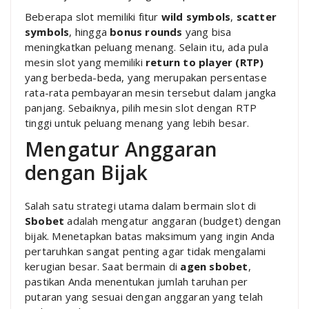
Beberapa slot memiliki fitur
wild symbols
,
scatter
symbols
, hingga
bonus rounds
yang bisa
meningkatkan peluang menang. Selain itu, ada pula
mesin slot yang memiliki
return to player (RTP)
yang berbeda-beda, yang merupakan persentase
rata-rata pembayaran mesin tersebut dalam jangka
panjang. Sebaiknya, pilih mesin slot dengan RTP
tinggi untuk peluang menang yang lebih besar.
Mengatur Anggaran
dengan Bijak
Salah satu strategi utama dalam bermain slot di
Sbobet
adalah mengatur anggaran (budget) dengan
bijak. Menetapkan batas maksimum yang ingin Anda
pertaruhkan sangat penting agar tidak mengalami
kerugian besar. Saat bermain di
agen sbobet
,
pastikan Anda menentukan jumlah taruhan per
putaran yang sesuai dengan anggaran yang telah