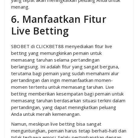
menang.
6. Manfaatkan Fitur
Live Betting
SBOBET di CLICKBET88 menyediakan fitur live
betting yang memungkinkan pemain untuk
memasang taruhan selama pertandingan
berlangsung. Ini adalah fitur yang sangat berguna,
terutama bagi pemain yang sudah memahami alur
pertandingan dan ingin memanfaatkan momen-
momen tertentu untuk memasang taruhan. Live
betting memberikan kesempatan bagi pemain untuk
memasang taruhan berdasarkan situasi terkini dalam
pertandingan, yang dapat meningkatkan peluang
Anda untuk meraih kemenangan.
Namun, meskipun live betting bisa sangat
menguntungkan, pemain harus tetap berhati-hati dan
tidak terbawa emosi. Selalu pertimbangkan dengan