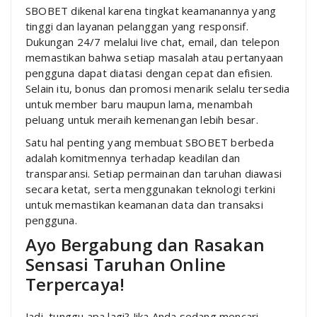
SBOBET dikenal karena tingkat keamanannya yang
tinggi dan layanan pelanggan yang responsif.
Dukungan 24/7 melalui live chat, email, dan telepon
memastikan bahwa setiap masalah atau pertanyaan
pengguna dapat diatasi dengan cepat dan efisien.
Selain itu, bonus dan promosi menarik selalu tersedia
untuk member baru maupun lama, menambah
peluang untuk meraih kemenangan lebih besar.
Satu hal penting yang membuat SBOBET berbeda
adalah komitmennya terhadap keadilan dan
transparansi. Setiap permainan dan taruhan diawasi
secara ketat, serta menggunakan teknologi terkini
untuk memastikan keamanan data dan transaksi
pengguna.
Ayo Bergabung dan Rasakan
Sensasi Taruhan Online
Terpercaya!
Jadi, tunggu apa lagi? Jika Anda sedang mencari