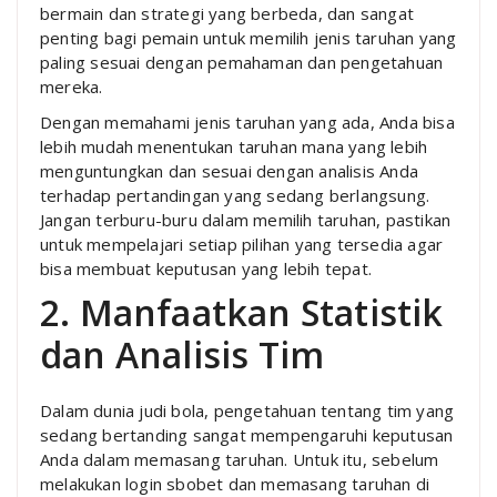
bermain dan strategi yang berbeda, dan sangat
penting bagi pemain untuk memilih jenis taruhan yang
paling sesuai dengan pemahaman dan pengetahuan
mereka.
Dengan memahami jenis taruhan yang ada, Anda bisa
lebih mudah menentukan taruhan mana yang lebih
menguntungkan dan sesuai dengan analisis Anda
terhadap pertandingan yang sedang berlangsung.
Jangan terburu-buru dalam memilih taruhan, pastikan
untuk mempelajari setiap pilihan yang tersedia agar
bisa membuat keputusan yang lebih tepat.
2. Manfaatkan Statistik
dan Analisis Tim
Dalam dunia judi bola, pengetahuan tentang tim yang
sedang bertanding sangat mempengaruhi keputusan
Anda dalam memasang taruhan. Untuk itu, sebelum
melakukan login sbobet dan memasang taruhan di