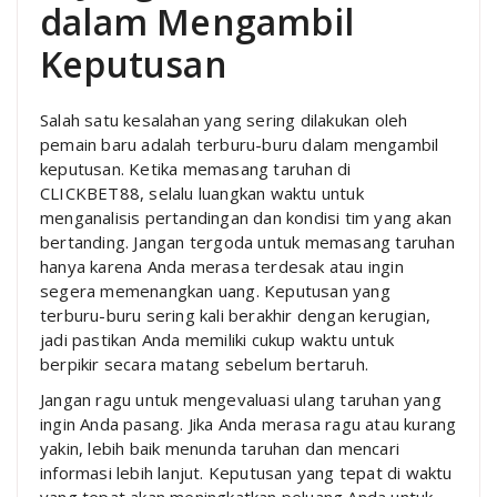
dalam Mengambil
Keputusan
Salah satu kesalahan yang sering dilakukan oleh
pemain baru adalah terburu-buru dalam mengambil
keputusan. Ketika memasang taruhan di
CLICKBET88, selalu luangkan waktu untuk
menganalisis pertandingan dan kondisi tim yang akan
bertanding. Jangan tergoda untuk memasang taruhan
hanya karena Anda merasa terdesak atau ingin
segera memenangkan uang. Keputusan yang
terburu-buru sering kali berakhir dengan kerugian,
jadi pastikan Anda memiliki cukup waktu untuk
berpikir secara matang sebelum bertaruh.
Jangan ragu untuk mengevaluasi ulang taruhan yang
ingin Anda pasang. Jika Anda merasa ragu atau kurang
yakin, lebih baik menunda taruhan dan mencari
informasi lebih lanjut. Keputusan yang tepat di waktu
yang tepat akan meningkatkan peluang Anda untuk