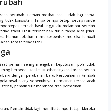
erubah
rasa berubah. Pemain melihat hasil tidak lagi sama.
ng tidak konsisten. Tanpa tempo tetap, setiap ronde
percepat setelah hasil tinggi lalu melambat setelah
dak stabil. Hasil terlihat naik turun tanpa arah jelas.
ru. Namun sebelum ritme terbentuk, mereka kembali
inan terasa tidak stabil.
aga
Saat pemain sering mengubah keputusan, pola tidak
ming berbeda. Hasil sulit dibandingkan karena setiap
baiki dengan perubahan baru. Perubahan ini kembali
pola awal hilang sepenuhnya. Permainan terasa acak
istensi, pemain sulit membaca arah permainan.
turun. Pemain tidak lagi memiliki tempo tetap. Mereka