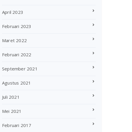
April 2023
Februari 2023
Maret 2022
Februari 2022
September 2021
Agustus 2021
Juli 2021
Mei 2021
Februari 2017