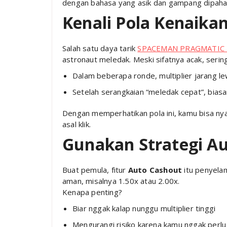
dengan bahasa yang asik dan gampang dipaha
Kenali Pola Kenaikan
Salah satu daya tarik
SPACEMAN PRAGMATIC 
astronaut meledak. Meski sifatnya acak, serin
Dalam beberapa ronde, multiplier jarang l
Setelah serangkaian “meledak cepat”, biasa
Dengan memperhatikan pola ini, kamu bisa nya
asal klik.
Gunakan Strategi A
Buat pemula, fitur
Auto Cashout
itu penyela
aman, misalnya 1.50x atau 2.00x.
Kenapa penting?
Biar nggak kalap nunggu multiplier tinggi
Mengurangi risiko karena kamu nggak perlu 