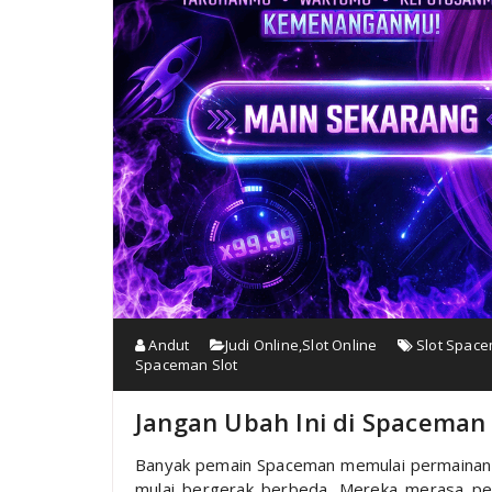
Andut
Judi Online
,
Slot Online
Slot Spac
Spaceman Slot
Jangan Ubah Ini di Spaceman
Banyak pemain Spaceman memulai permainan d
mulai bergerak berbeda. Mereka merasa per