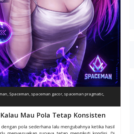
eman
,
Spaceman
,
spaceman gacor
,
spaceman pragmatic
,
 Kalau Mau Pola Tetap Konsisten
engan pola sederhana lalu mengubahnya ketika hasil
lu menyesuaikan supaya tetap mengikuti kondisi. Di