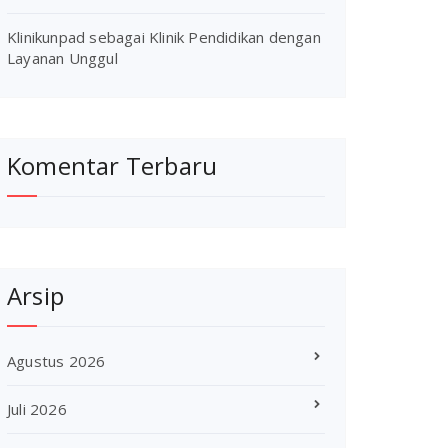
Klinikunpad sebagai Klinik Pendidikan dengan
Layanan Unggul
Komentar Terbaru
Arsip
Agustus 2026
Juli 2026