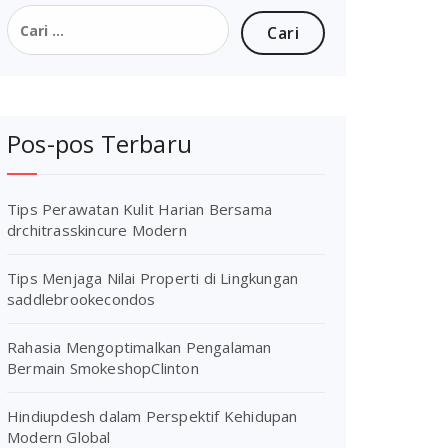
Cari
untuk:
Pos-pos Terbaru
Tips Perawatan Kulit Harian Bersama
drchitrasskincure Modern
Tips Menjaga Nilai Properti di Lingkungan
saddlebrookecondos
Rahasia Mengoptimalkan Pengalaman
Bermain SmokeshopClinton
Hindiupdesh dalam Perspektif Kehidupan
Modern Global