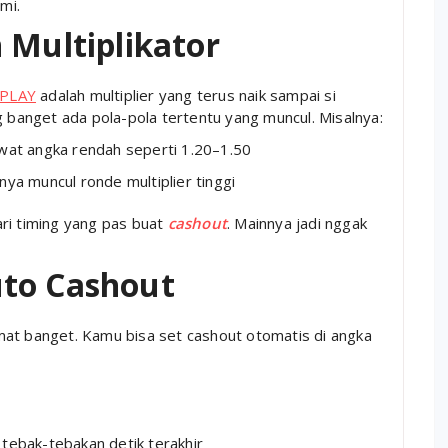
mi.
 Multiplikator
PLAY
adalah multiplier yang terus naik sampai si
g banget ada pola-pola tertentu yang muncul. Misalnya:
ewat angka rendah seperti 1.20–1.50
nya muncul ronde multiplier tinggi
ri timing yang pas buat
cashout
. Mainnya jadi nggak
uto Cashout
mat banget. Kamu bisa set cashout otomatis di angka
tebak-tebakan detik terakhir