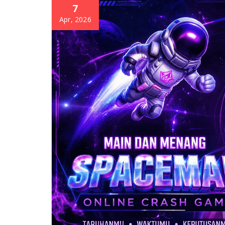
7
Apr, 2026