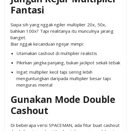
Fantasi
Siapa sih yang nggak ngiler multiplier 20x, 50x,
bahkan 100x? Tapi realitanya itu munculnya jarang
banget.
Biar nggak kecanduan ngejar mimpi:
Utamakan cashout di multiplier realistis
Pikirkan jangka panjang, bukan jackpot sekali tebak
Ingat: multiplier kecil tapi sering lebih
menguntungkan daripada multiplier besar tapi
menguras mental
Gunakan Mode Double
Cashout
Di beberapa versi SPACEMAN, ada fitur buat cashout