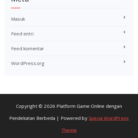
Masuk
Feed entri
Feed komentar
WordPress.org
Copyright © 2026 Platform Game Online dengan
Pendekatan Berbeda | Powered by
Specia WordPress
Theme