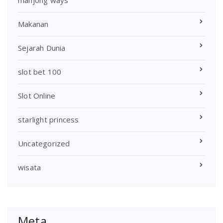
Makanan
Sejarah Dunia
slot bet 100
Slot Online
starlight princess
Uncategorized
wisata
Meta