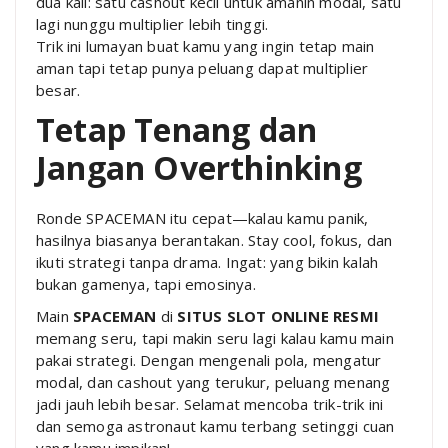
dua kali: satu cashout kecil untuk amanin modal, satu
lagi nunggu multiplier lebih tinggi.
Trik ini lumayan buat kamu yang ingin tetap main
aman tapi tetap punya peluang dapat multiplier
besar.
Tetap Tenang dan
Jangan Overthinking
Ronde SPACEMAN itu cepat—kalau kamu panik,
hasilnya biasanya berantakan. Stay cool, fokus, dan
ikuti strategi tanpa drama. Ingat: yang bikin kalah
bukan gamenya, tapi emosinya.
Main
SPACEMAN
di
SITUS SLOT ONLINE RESMI
memang seru, tapi makin seru lagi kalau kamu main
pakai strategi. Dengan mengenali pola, mengatur
modal, dan cashout yang terukur, peluang menang
jadi jauh lebih besar. Selamat mencoba trik-trik ini
dan semoga astronaut kamu terbang setinggi cuan
yang kamu impikan!