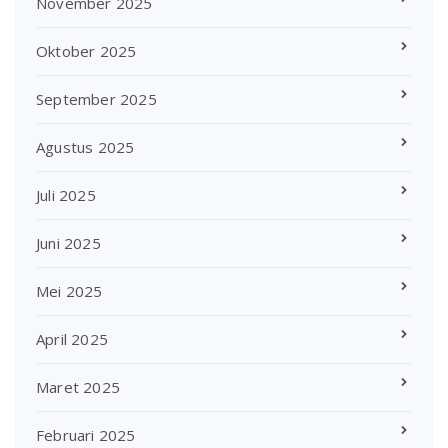
November 2025
Oktober 2025
September 2025
Agustus 2025
Juli 2025
Juni 2025
Mei 2025
April 2025
Maret 2025
Februari 2025