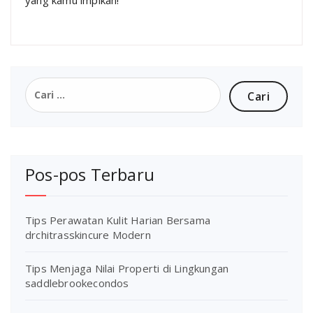
Cari
untuk:
Pos-pos Terbaru
Tips Perawatan Kulit Harian Bersama
drchitrasskincure Modern
Tips Menjaga Nilai Properti di Lingkungan
saddlebrookecondos