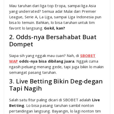
Mau taruhan dari liga top Eropa, sampai liga Asia
yang underrated? Semua ada! Mulai dari Premier
League, Serie A, La Liga, sampai Liga Indonesia pun
bisa lo temuin. Bahkan, lo bisa taruhan untuk tim
favorit lo langsung.
Gokil, kan?
2. Odds-nya Bersahabat Buat
Dompet
Siapa sih yang nggak mau cuan? Nah, di
SBOBET
WAP
odds-nya bisa dibilang juara
. Nggak cuma
ngasih peluang menang gede, tapi juga bikin lo makin
semangat pasang taruhan.
3. Live Betting Bikin Deg-degan
Tapi Nagih
Salah satu fitur paling dicari di SBOBET adalah
Live
Betting
. Lo bisa pasang taruhan sambil nonton
pertandingan langsung. Bayangin, lo lagi nonton tim