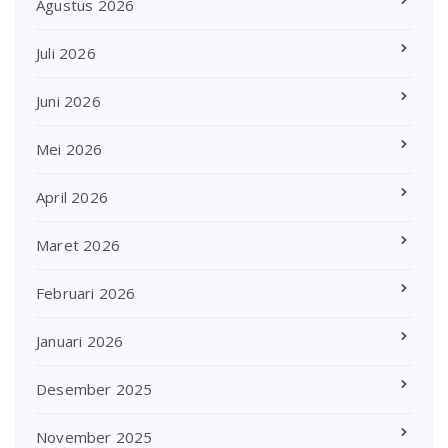
Agustus 2026
Juli 2026
Juni 2026
Mei 2026
April 2026
Maret 2026
Februari 2026
Januari 2026
Desember 2025
November 2025